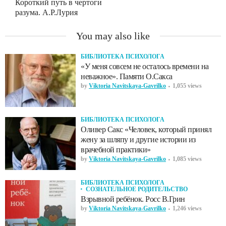
Короткий путь в чертоги
разума. А.Р.Лурия
You may also like
БИБЛИОТЕКА ПСИХОЛОГА
«У меня совсем не осталось времени на
неважное». Памяти О.Сакса
by
Viktoria Navitskaya-Gavrilko
1,055 views
БИБЛИОТЕКА ПСИХОЛОГА
Оливер Сакс «Человек, который принял
жену за шляпу и другие истории из
врачебной практики»
by
Viktoria Navitskaya-Gavrilko
1,085 views
БИБЛИОТЕКА ПСИХОЛОГА
СОЗНАТЕЛЬНОЕ РОДИТЕЛЬСТВО
Взрывной ребёнок. Росс В.Грин
by
Viktoria Navitskaya-Gavrilko
1,246 views