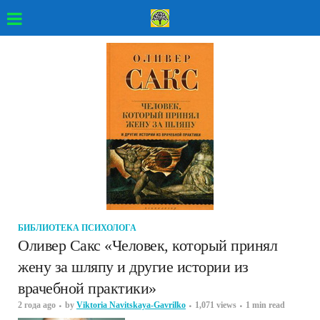
БИБЛИОТЕКА ПСИХОЛОГА
Оливер Сакс «Человек, который принял
жену за шляпу и другие истории из
врачебной практики»
2 года ago
by
Viktoria Navitskaya-Gavrilko
1,071 views
1 min read