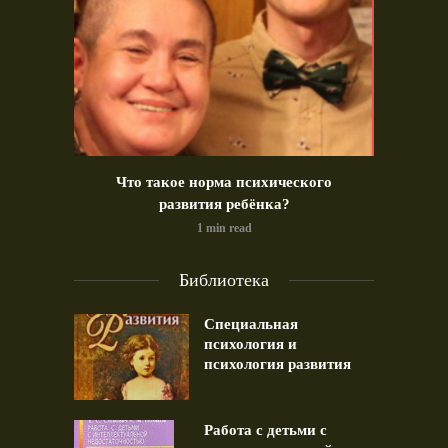
идео)
Что такое норма психического
Позд
развития ребёнка?
1 min read
Библиотека
Специальная
психология и
психология развития
Работа с детьми с