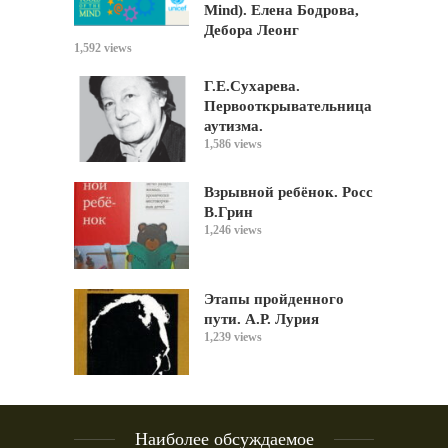
Mind). Елена Бодрова,
Дебора Леонг
1,592 views
Г.Е.Сухарева.
Первооткрывательница
аутизма.
1,586 views
Взрывной ребёнок. Росс
В.Грин
1,246 views
Этапы пройденного
пути. А.Р. Лурия
1,239 views
Наиболее обсуждаемое