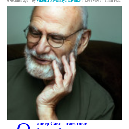
6 месяцев ago
by
Viktoria Navitskaya-Gavrilko
1,084 views
1 min read
ливер Сакс
– известный