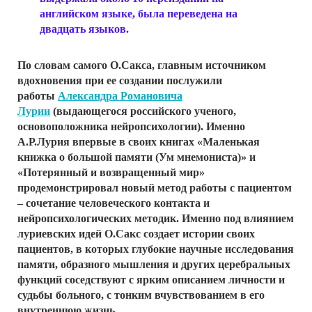
английском языке, была переведена на
двадцать языков.
По словам самого О.Сакса, главным источником
вдохновения при ее создании послужили
работы
Александра Романовича
Лурии
(выдающегося российского ученого,
основоположника нейропсихологии). Именно
А.Р.Лурия впервые в своих книгах «Маленькая
книжка о большой памяти (Ум мнемониста)» и
«Потерянный и возвращенный мир»
продемонстрировал новый метод работы с пациентом
– сочетание человеческого контакта и
нейропсихологических методик. Именно под влиянием
луриевских идей О.Сакс создает истории своих
пациентов, в которых глубокие научные исследования
памяти, образного мышления и других церебральных
функций соседствуют с ярким описанием личности и
судьбы больного, с тонким вчувствованием в его
внутреннюю жизнь.