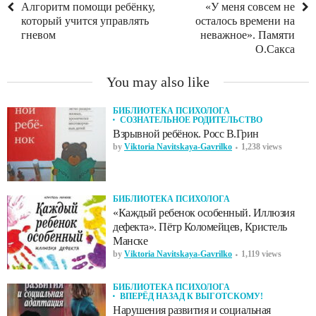
Алгоритм помощи ребёнку,
«У меня совсем не
который учится управлять
осталось времени на
гневом
неважное». Памяти
О.Сакса
You may also like
БИБЛИОТЕКА ПСИХОЛОГА
СОЗНАТЕЛЬНОЕ РОДИТЕЛЬСТВО
Взрывной ребёнок. Росс В.Грин
by
Viktoria Navitskaya-Gavrilko
1,238 views
БИБЛИОТЕКА ПСИХОЛОГА
«Каждый ребенок особенный. Иллюзия
дефекта». Пётр Коломейцев, Кристель
Манске
by
Viktoria Navitskaya-Gavrilko
1,119 views
БИБЛИОТЕКА ПСИХОЛОГА
ВПЕРЁД НАЗАД К ВЫГОТСКОМУ!
Нарушения развития и социальная