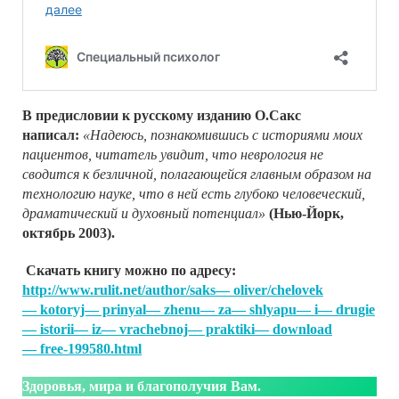
В предисловии к русскому изданию О.Сакс
написал:
«Надеюсь, познакомившись с историями моих
пациентов, читатель увидит, что неврология не
сводится к безличной, полагающейся главным образом на
технологию науке, что в ней есть глубоко человеческий,
драматический и духовный потенциал»
(Нью-Йорк,
октябрь 2003).
Cкачать книгу можно по адресу:
http://www.rulit.net/author/saks— oliver/chelovek
— kotoryj— prinyal— zhenu— za— shlyapu— i— drugie
— istorii— iz— vrachebnoj— praktiki— download
— free-199580.html
Здоровья, мира и благополучия Вам.