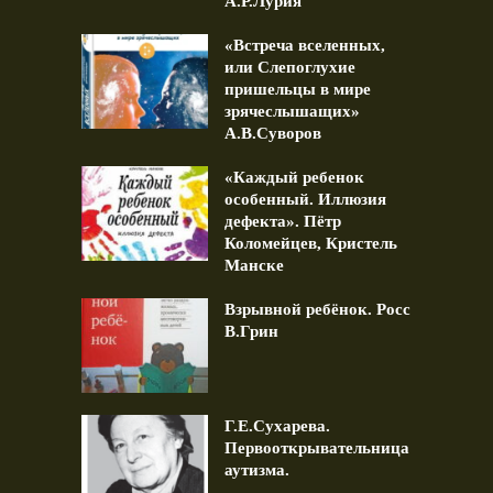
А.Р.Лурия
«Встреча вселенных,
или Слепоглухие
пришельцы в мире
зрячеслышащих»
А.В.Суворов
«Каждый ребенок
особенный. Иллюзия
дефекта». Пётр
Коломейцев, Кристель
Манске
Взрывной ребёнок. Росс
В.Грин
Г.Е.Сухарева.
Первооткрывательница
аутизма.