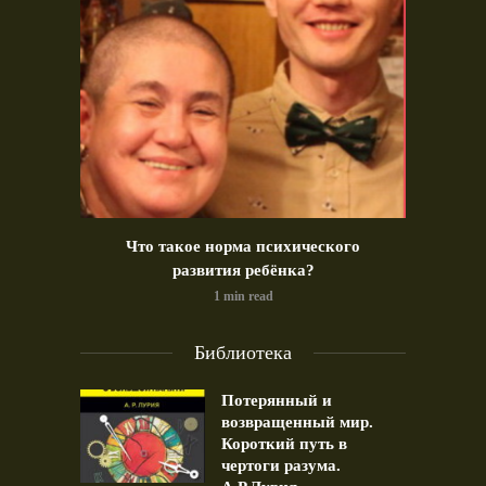
идео)
Что такое норма психического
Позд
развития ребёнка?
1 min read
Библиотека
Потерянный и
возвращенный мир.
Короткий путь в
чертоги разума.