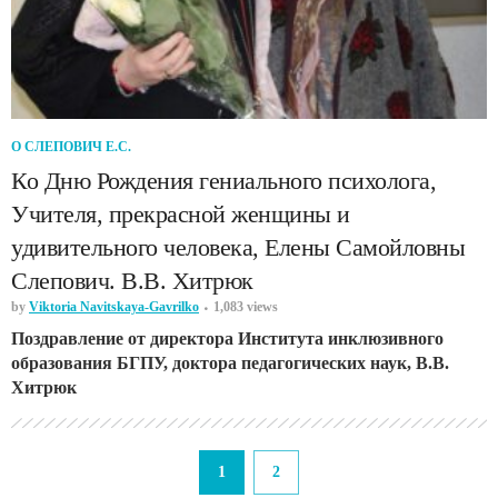
О СЛЕПОВИЧ Е.С.
Ко Дню Рождения гениального психолога,
Учителя, прекрасной женщины и
удивительного человека, Елены Самойловны
Слепович. В.В. Хитрюк
by
Viktoria Navitskaya-Gavrilko
1,083 views
Поздравление от директора Института инклюзивного
образования БГПУ, доктора педагогических наук, В.В.
Хитрюк
1
2