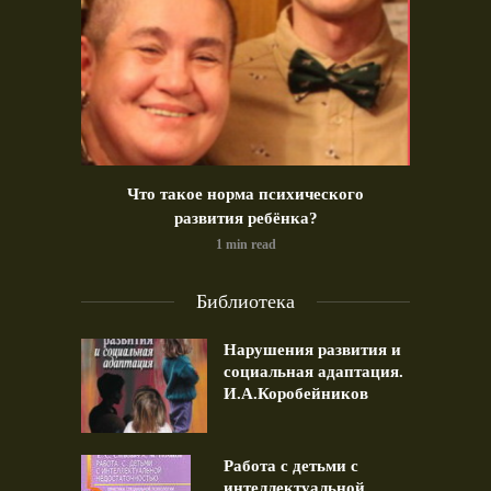
идео)
Что такое норма психического
Позд
развития ребёнка?
1 min read
Библиотека
Нарушения развития и
социальная адаптация.
И.А.Коробейников
Работа с детьми с
интеллектуальной