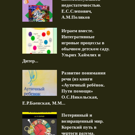
недостаточностью.
Е.С.Слепович,
А.М.Поляков
Играем вместе.
Интегративные
игровые процессы в
обычном детском саду.
Ульрих Хаймлих и
Дитер...
Развитие понимания
речи (из книги
«Аутичный ребёнок.
Пути помощи»
О.С.Никольская,
Е.Р.Баенская, М.М...
Потерянный и
возвращенный мир.
Короткий путь в
чертоги разума.