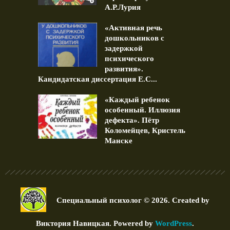
А.Р.Лурия
«Активная речь
дошкольников с
задержкой
психического
развития».
Кандидатская диссертация Е.С...
«Каждый ребенок
особенный. Иллюзия
дефекта». Пётр
Коломейцев, Кристель
Манске
Специальный психолог © 2026. Created by
Виктория Навицкая
. Powered by
WordPress
.