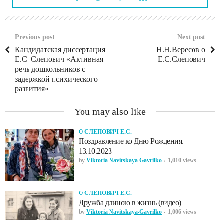
Previous post
Next post
Кандидатская диссертация
Н.Н.Вересов о
Е.С. Слепович «Активная
Е.С.Слепович
речь дошкольников с
задержкой психического
развития»
You may also like
О СЛЕПОВИЧ Е.С.
Поздравление ко Дню Рождения.
13.10.2023
by
Viktoria Navitskaya-Gavrilko
1,010 views
О СЛЕПОВИЧ Е.С.
Дружба длиною в жизнь (видео)
by
Viktoria Navitskaya-Gavrilko
1,006 views