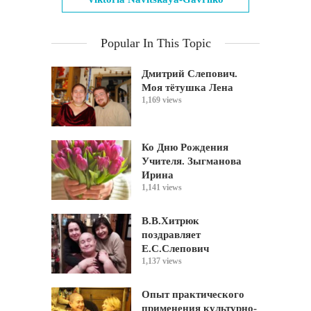
Popular In This Topic
Дмитрий Слепович.
Моя тётушка Лена
1,169 views
Ко Дню Рождения
Учителя. Зыгманова
Ирина
1,141 views
В.В.Хитрюк
поздравляет
Е.С.Слепович
1,137 views
Опыт практического
применения культурно-