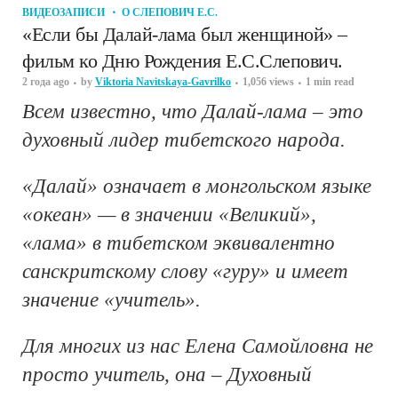
ВИДЕОЗАПИСИ
О СЛЕПОВИЧ Е.С.
«Если бы Далай-лама был женщиной» –
фильм ко Дню Рождения Е.С.Слепович.
2 года ago
by
Viktoria Navitskaya-Gavrilko
1,056 views
1 min read
Всем известно, что Далай-лама – это
духовный лидер тибетского народа.
«Далай» означает в монгольском языке
«океан» — в значении «Великий»,
«лама» в тибетском эквивалентно
санскритскому слову «гуру» и имеет
значение «учитель».
Для
многих из нас Елена Самойловна не
просто учитель, она – Духовный