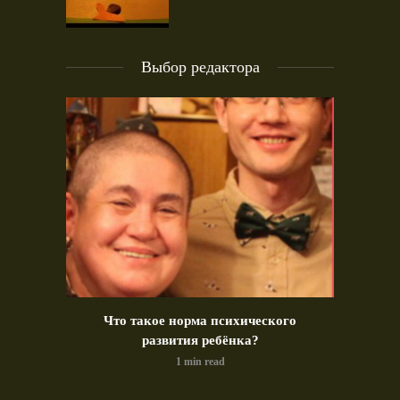
Выбор редактора
идео)
Что такое норма психического
Позд
развития ребёнка?
1 min read