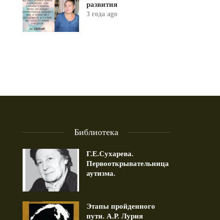
развития
3 года ago
Библиотека
Г.Е.Сухарева.
Первооткрывательница
аутизма.
Этапы пройденного
пути. А.Р. Лурия