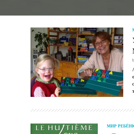
МИР РЕБЁН