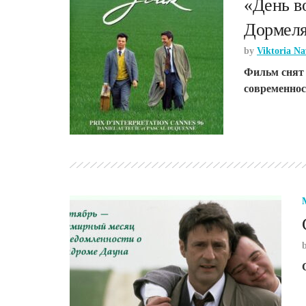
«День в
Дормел
by
Viktoria Na
Фильм снят
современно