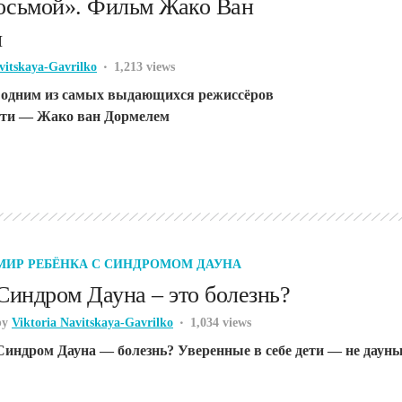
осьмой». Фильм Жако Ван
я
vitskaya-Gavrilko
1,213 views
 одним из самых выдающихся режиссёров
сти — Жако ван Дормелем
МИР РЕБЁНКА С СИНДРОМОМ ДАУНА
Синдром Дауна – это болезнь?
by
Viktoria Navitskaya-Gavrilko
1,034 views
Синдром Дауна — болезнь? Уверенные в себе дети — не дауны