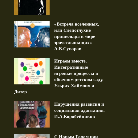
«Встреча вселенных,
или Слепоглухие
равление ко Дню Рождения.
Дружба длиною в жизнь (
пришельцы в мире
13.10.2023
1 min read
зрячеслышащих»
1 min read
А.В.Суворов
Играем вместе.
Интегративные
игровые процессы в
обычном детском саду.
Ульрих Хаймлих и
Дитер...
Нарушения развития и
социальная адаптация.
И.А.Коробейников
С Новым Годом или