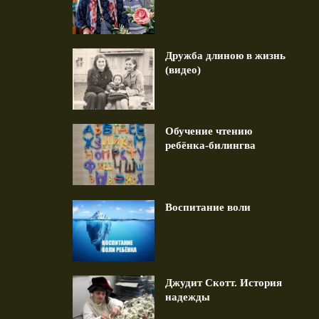
Дружба длиною в жизнь
(видео)
авление ко Дню Рождения.
Дружба длиною в жизнь (в
13.10.2023
1 min read
1 min read
Обучение чтению
ребёнка-билингва
Воспитание воли
Джудит Скотт. История
надежды