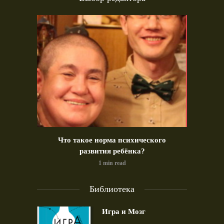
идео)
Что такое норма психического
Позд
развития ребёнка?
1 min read
Библиотека
Игра и Мозг