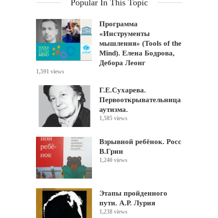
Popular In This Topic
Программа
«Инструменты
мышления» (Tools of the
Mind). Елена Бодрова,
Дебора Леонг
1,591 views
Г.Е.Сухарева.
Первооткрывательница
аутизма.
1,585 views
Взрывной ребёнок. Росс
В.Грин
1,240 views
Этапы пройденного
пути. А.Р. Лурия
1,238 views