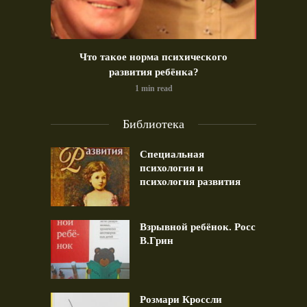
идео)
Что такое норма психического
Позд
развития ребёнка?
1 min read
Библиотека
Специальная
психология и
психология развития
Взрывной ребёнок. Росс
В.Грин
Розмари Кроссли