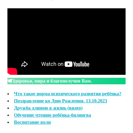
🕊Здоровья, мира и благополучия Вам.
Что такое норма психического развития ребёнка?
Поздравление ко Дню Рождения. 13.10.2023
Дружба длиною в жизнь (видео)
Обучение чтению ребёнка-билингва
Воспитание воли