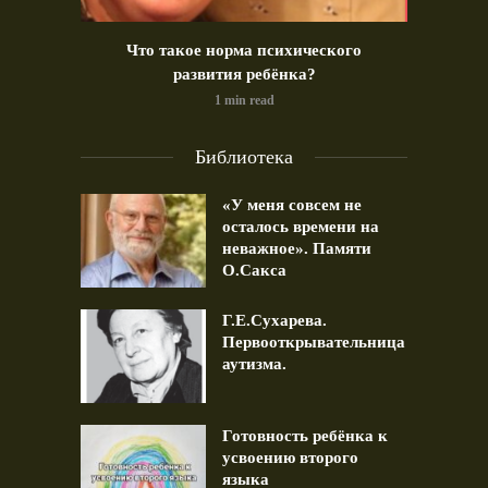
идео)
Что такое норма психического
Позд
развития ребёнка?
1 min read
Библиотека
«У меня совсем не
осталось времени на
неважное». Памяти
О.Сакса
Г.Е.Сухарева.
Первооткрывательница
аутизма.
Готовность ребёнка к
усвоению второго
языка