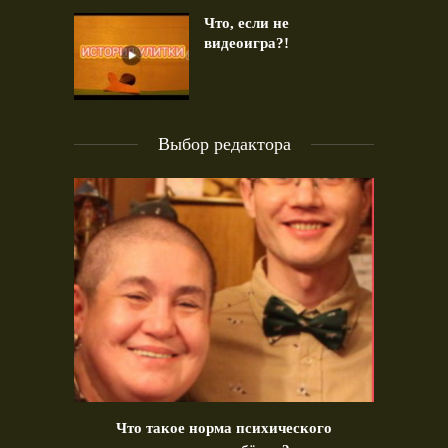
Что, если не
видеоигра?!
Выбор редактора
идео)
Что такое норма психического
Позд