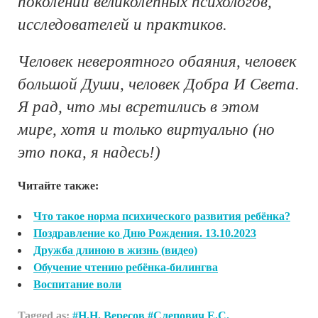
поколений великолепных психологов,
исследователей и практиков.
Человек невероятного обаяния, человек
большой Души, человек Добра И Света.
Я рад, что мы всретились в этом
мире, хотя и только виртуально (но
это пока, я надесь!)
Читайте также:
Что такое норма психического развития ребёнка?
Поздравление ко Дню Рождения. 13.10.2023
Дружба длиною в жизнь (видео)
Обучение чтению ребёнка-билингва
Воспитание воли
Tagged as:
Н.Н. Вересов
Слепович Е.С.