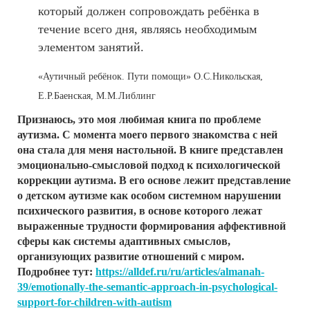
который должен сопровождать ребёнка в
течение всего дня, являясь необходимым
элементом занятий.
«Аутичный ребёнок. Пути помощи» О.С.Никольская,
Е.Р.Баенская, М.М.Либлинг
Признаюсь, это моя любимая книга по проблеме
аутизма. С момента моего первого знакомства с ней
она стала для меня настольной. В книге представлен
эмоционально-смысловой подход к психологической
коррекции аутизма. В его основе лежит представление
о детском аутизме как особом системном нарушении
психического развития, в основе которого лежат
выраженные трудности формирования аффективной
сферы как системы адаптивных смыслов,
организующих развитие отношений с миром.
Подробнее тут:
https://alldef.ru/ru/articles/almanah-
39/emotionally-the-semantic-approach-in-psychological-
support-for-children-with-autism