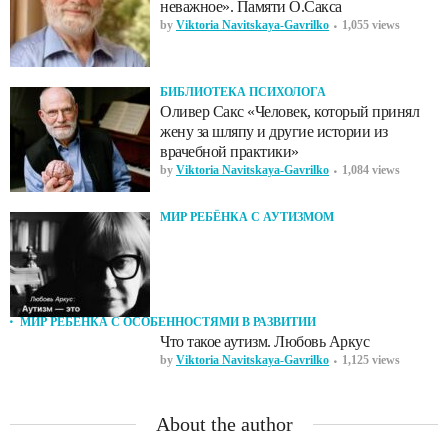
неважное». Памяти О.Сакса
by
Viktoria Navitskaya-Gavrilko
1,055 views
БИБЛИОТЕКА ПСИХОЛОГА
Оливер Сакс «Человек, который принял
жену за шляпу и другие истории из
врачебной практики»
by
Viktoria Navitskaya-Gavrilko
1,084 views
МИР РЕБЁНКА С АУТИЗМОМ
МИР РЕБЁНКА С ОСОБЕННОСТЯМИ В РАЗВИТИИ
Что такое аутизм. Любовь Аркус
by
Viktoria Navitskaya-Gavrilko
1,125 views
About the author