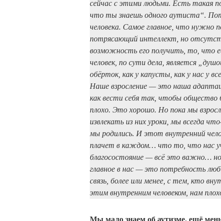
сейчас с этими людьми. Есть такая 
что ты знаешь одного аутиста“. Пото
человека. Самое главное, что нужно 
потрясающий интеллект, но отсутст
возможность его получить, то, что е
человек, по сути дела, является „душо
обёрток, как у капусты, как у нас у 
Наше взросление — это наша адаптаци
как вести себя так, чтобы общество 
плохо. Это хорошо. Но пока мы взрос
извлекать из них уроки, мы всегда ч
мы родились. И этот внутренний чел
плачет в каждом… что то, что нас уч
благосостояние — всё это важно… но 
главное в нас — это потребность лю
связь, более или менее, с тем, кто вн
этим внутренним человеком, нам пл
Мы мало знаем об аутизме, ещё мень