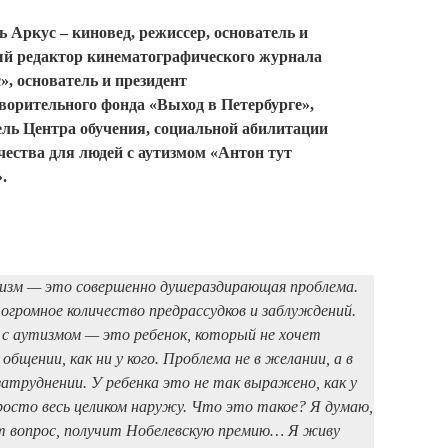
ь Аркус
– киновед, режиссер, основатель и
й редактор кинематографического журнала
», основатель и президент
ворительного фонда «Выход в Петербурге»,
ель Центра обучения, социальной абилитации
чества для людей с аутизмом «Антон тут
.
тизм — это совершенно душераздирающая проблема.
огромное количество предрассудков и заблуждений.
 с аутизмом — это ребенок, который не хочет
бщении, как ни у кого. Проблема не в желании, а в
затруднении. У ребенка это не так выражено, как у
росто весь целиком наружу. Что это такое? Я думаю,
т вопрос, получит Нобелевскую премию… Я живу