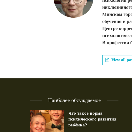
психологии р
инклюзивного
Минском горо
обучения и ра
Центре корре
психологичес
В профессии б
View all po
Наиболее обсуждаемое
Что такое норма
психического развития
ребёнка?