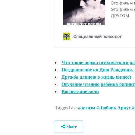
Что такое норма психического ра
Поздравление ко Дню Рождения. 1
Дружба длиною в жизнь (видео)
Обучение чтению ребёнка-билинг
Воспитание воли
Tagged as:
аутизм
Любовь Аркус
Share