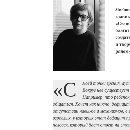
Любов
главны
«Сеанс
благот
создат
и твор
рядом»
«С
моей точки зрения, ау
Вокруг нее существует 
Например, что ребенок
общаться. Хочет как никто, дефицит о
отсутствии навыков и механизмов, в 
взрослых, у которых этот дефицит п
человек, который даст ответ на это