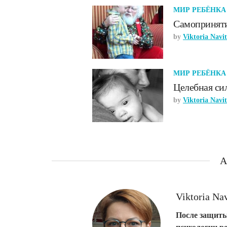
МИР РЕБЁНКА
Самоприняти
by
Viktoria Navi
МИР РЕБЁНКА
Целебная си
by
Viktoria Navi
A
Viktoria Na
После защиты