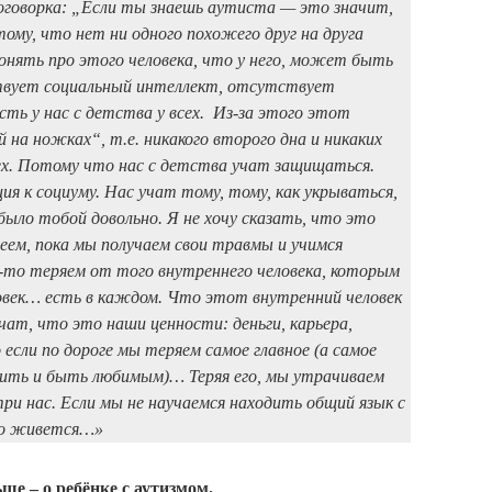
поговорка: „Если ты знаешь аутиста — это значит,
му, что нет ни одного похожего друг на друга
понять про этого человека, что у него, может быть
вует социальный интеллект, отсутствует
сть у нас с детства у всех. Из-за этого этот
й на ножках“, т.е. никакого второго дна и никаких
всех. Потому что нас с детства учат защищаться.
я к социуму. Нас учат тому, тому, как укрываться,
было тобой довольно. Я не хочу сказать, что это
леем, пока мы получаем свои травмы и учимся
то-то теряем от того внутреннего человека, которым
овек… есть в каждом. Что этот внутренний человек
ат, что это наши ценности: деньги, карьера,
если по дороге мы теряем самое главное (а самое
бить и быть любимым)… Теряя его, мы утрачиваем
утри нас. Если мы не научаемся находить общий язык с
охо живется…»
ше – о ребёнке с аутизмом.