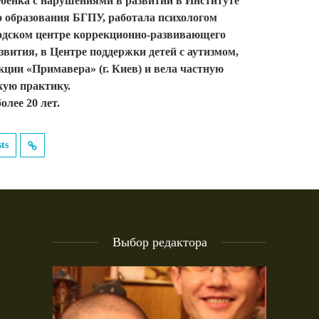
ебёнка с нарушениями в развитии в Институте
 образования БГПУ, работала психологом
дском центре коррекционно-развивающего
звития, в Центре поддержки детей с аутизмом,
кции «Примавера» (г. Киев) и вела частную
кую практику.
олее 20 лет.
sts
Выбор редактора