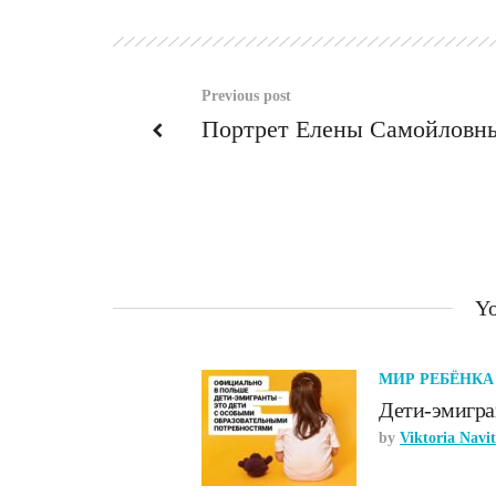
Previous post
Портрет Елены Самойловн
Yo
МИР РЕБЁНКА
Дети-эмигр
by
Viktoria Navi