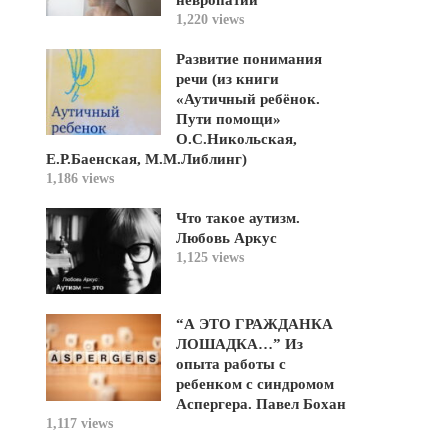
невропатии
1,220 views
Развитие понимания
речи (из книги
«Аутичный ребёнок.
Пути помощи»
О.С.Никольская,
Е.Р.Баенская, М.М.Либлинг)
1,186 views
Что такое аутизм.
Любовь Аркус
1,125 views
“А ЭТО ГРАЖДАНКА
ЛОШАДКА…” Из
опыта работы с
ребенком с синдромом
Аспергера. Павел Бохан
1,117 views