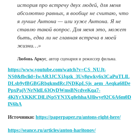
история про встречу двух людей, для меня
абсолютно равных, я вообще не считаю, что
я лучше Антона — или хуже Антона. Я не
ставлю такой вопрос. Для меня это, может
быть, едва ли не главная встреча в моей
жизни…»
Любовь Аркус
, автор сценария и режиссер фильма.
https://www.youtube.com/watch?v=CS_NUJt-
NS0&fbclid=IwAR3JCXjJqzk_3Uv8gwky6x3CaPuTLlL
DLsb9yfBGBGRbgkmdRcJNDKpLSjs_aem_Aeqka68De
PpxPajVNrNldL63OyDWmsBNcdveKqa7-
4KiYrXKKfCDlLiNpSYN3Xq8ehhaAHiwye92C6A6m0D
lN6hA
Источники:
https://paperpaper.ru/antons-right-here/
https://seance.ru/articles/anton-haritonov/