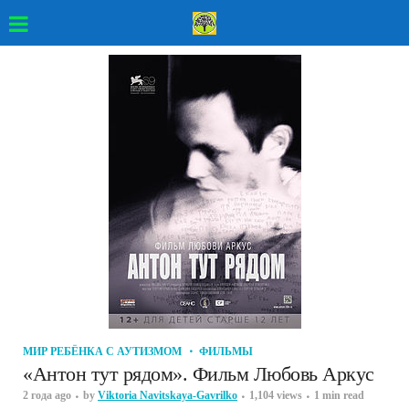
МИР РЕБЁНКА С АУТИЗМОМ
ФИЛЬМЫ
«Антон тут рядом». Фильм Любовь Аркус
2 года ago
by
Viktoria Navitskaya-Gavrilko
1,104 views
1 min read