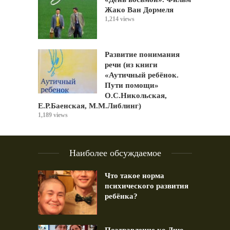
Жако Ван Дормеля
1,214 views
Развитие понимания
речи (из книги
«Аутичный ребёнок.
Пути помощи»
О.С.Никольская,
Е.Р.Баенская, М.М.Либлинг)
1,189 views
Наиболее обсуждаемое
Что такое норма
психического развития
ребёнка?
Поздравление ко Дню