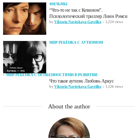
ФИЛЬМЫ
“Что-то не так с Кевином”.
Психологический триллер Линн Рэмси
by
Viktoria Navitskaya-Gavrilko
1,224 views
МИР РЕБЁНКА С АУТИЗМОМ
МИР РЕБЁНКА С ОСОБЕННОСТЯМИ В РАЗВИТИИ
Что такое аутизм. Любовь Аркус
by
Viktoria Navitskaya-Gavrilko
1,126 views
About the author