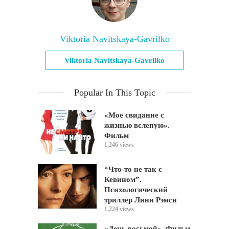
Viktoria Navitskaya-Gavrilko
Viktoria Navitskaya-Gavrilko
Popular In This Topic
«Мое свидание с
жизнью вслепую».
Фильм
1,246 views
“Что-то не так с
Кевином”.
Психологический
триллер Линн Рэмси
1,224 views
«День восьмой». Фильм