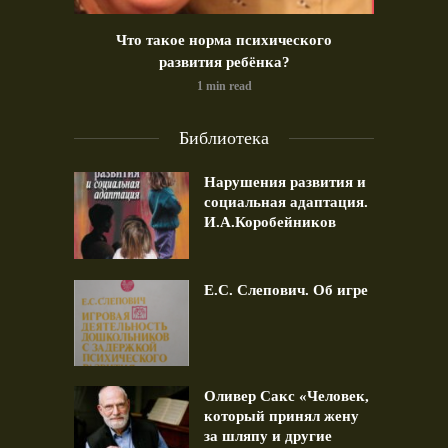
идео)
Что такое норма психического
Позд
развития ребёнка?
1 min read
Библиотека
Нарушения развития и
социальная адаптация.
И.А.Коробейников
Е.С. Слепович. Об игре
Оливер Сакс «Человек,
который принял жену
за шляпу и другие