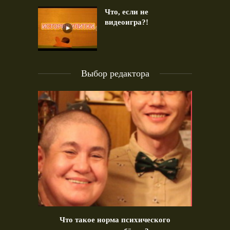
Что, если не
видеоигра?!
Выбор редактора
идео)
Что такое норма психического
Позд