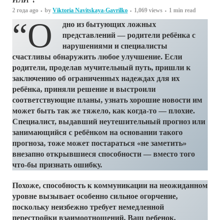
2 года ago
by
Viktoria Navitskaya-Gavrilko
1,069 views
1 min read
“О
дно из бытующих ложных
представлений — родители ребёнка с
нарушениями и специалисты
счастливы обнаружить любое улучшение. Если
родители, проделав мучительный путь, пришли к
заключению об ограниченных надеждах для их
ребёнка, приняли решение и выстроили
соответствующие планы, узнать хорошие новости им
может быть так же тяжело, как когда-то — плохие.
Специалист, выдавший неутешительный прогноз или
занимающийся с ребёнком на основании такого
прогноза, тоже может постараться «не заметить»
внезапно открывшиеся способности — вместо того
что-бы признать ошибку.
Похоже, способность к коммуникации на неожиданном
уровне вызывает особенно сильное огорчение,
поскольку неизбежно требует немедленной
перестройки взаимоотношений. Ваш ребенок,