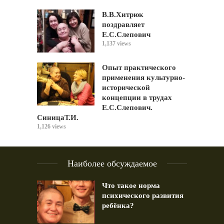
В.В.Хитрюк
поздравляет
Е.С.Слепович
1,137 views
Опыт практического
применения культурно-
исторической
концепции в трудах
Е.С.Слепович.
СиницаТ.И.
1,126 views
Наиболее обсуждаемое
Что такое норма
психического развития
ребёнка?