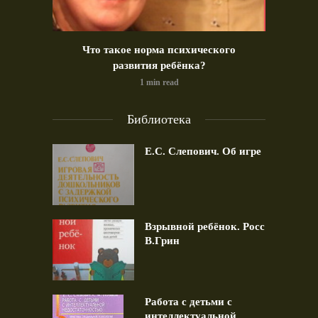
идео)
Что такое норма психического
Позд
развития ребёнка?
1 min read
Библиотека
Е.С. Слепович. Об игре
Взрывной ребёнок. Росс
В.Грин
Работа с детьми с
интеллектуальной