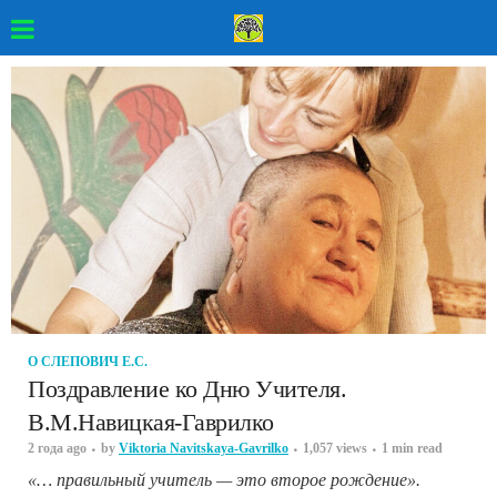
О СЛЕПОВИЧ Е.С.
Поздравление ко Дню Учителя.
В.М.Навицкая-Гаврилко
2 года ago
by
Viktoria Navitskaya-Gavrilko
1,057 views
1 min read
«… правильный учитель — это второе рождение».