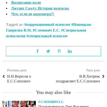
Воспитание воли
Джудит Скотт. История надежды
Что, если не видеоигра?!
Tagged as:
коррекционный психолог
Навицкая-
Гаврилко В.М.
Слепович Е.С.
Специальная
психология
специальный психолог
Previous post
Next post
Н.Н.Вересов о
В.В.Хитрюк
Е.С.Слепович
поздравляет Е.С.Слепович
You may also like
О СЛЕПОВИЧ Е.С.
Поздравление ко Дню Рождения.