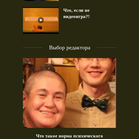
Что, если не
видеоигра?!
Выбор редактора
идео)
Что такое норма психического
Позд