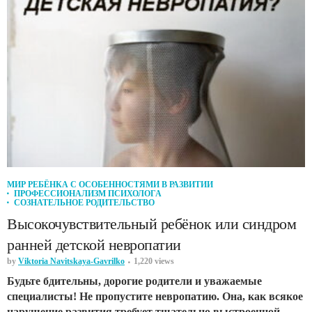
МИР РЕБЁНКА С ОСОБЕННОСТЯМИ В РАЗВИТИИ
ПРОФЕССИОНАЛИЗМ ПСИХОЛОГА
СОЗНАТЕЛЬНОЕ РОДИТЕЛЬСТВО
Высокочувствительный ребёнок или синдром
ранней детской невропатии
by
Viktoria Navitskaya-Gavrilko
1,220 views
Будьте бдительны, дорогие родители и уважаемые
специалисты! Не пропустите невропатию. Она, как всякое
нарушение развития требует тщательно выстроенной