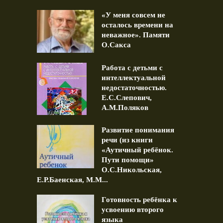
«У меня совсем не
осталось времени на
неважное». Памяти
О.Сакса
Работа с детьми с
интеллектуальной
недостаточностью.
Е.С.Слепович,
А.М.Поляков
Развитие понимания
речи (из книги
«Аутичный ребёнок.
Пути помощи»
О.С.Никольская,
Е.Р.Баенская, М.М...
Готовность ребёнка к
усвоению второго
языка