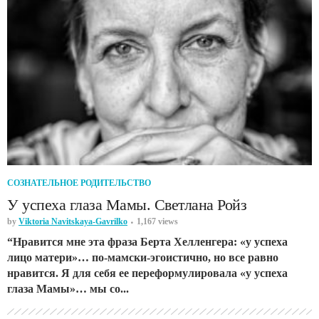
СОЗНАТЕЛЬНОЕ РОДИТЕЛЬСТВО
У успеха глаза Мамы. Светлана Ройз
by
Viktoria Navitskaya-Gavrilko
1,167 views
“Нравится мне эта фраза Берта Хелленгера: «у успеха
лицо матери»… по-мамски-эгоистично, но все равно
нравится. Я для себя ее переформулировала «у успеха
глаза Мамы»… мы со...