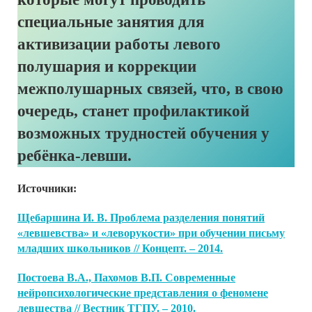
специальные занятия для
активизации работы левого
полушария и коррекции
межполушарных связей, что, в свою
очередь, станет профилактикой
возможных трудностей обучения у
ребёнка-левши.
Источники:
Щебаршина И. В. Проблема разделения понятий
«левшевства» и «леворукости» при обучении письму
младших школьников // Концепт. – 2014.
Постоева В.А., Пахомов В.П. Современные
нейропсихологические представления о феномене
левшества // Вестник ТГПУ. – 2010.