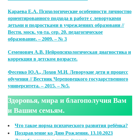
Караева Е.А. Психологические особенности личностно
ориентированного подхода в работе с леворукими
детьми и подростками в учреждениях образовани //
Вестн. моск. ун-та. сер. 20. педагогическое
образование. – 2009. – № 3
Семенович А.В. Нейропсихологическая диагностика и
коррекция в детском возрасте.
Фесенко Ю.А., Лохов М.И. Леворукие дети и процесс
обучения // Вестник Череповецкого государственного
университета. – 2015. – №5.
Здоровья, мира и благополучия Вам
и Вашим семьям.
Что такое норма психического развития ребёнка?
Поздравление ко Дню Рождения. 13.10.2023