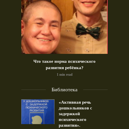
идео)
Что такое норма психического
Позд
развития ребёнка?
1 min read
Библиотека
«Активная речь
дошкольников с
задержкой
психического
развития».