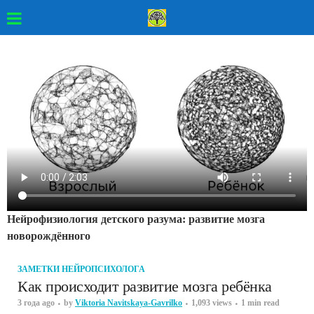
Нейрофизиология детского разума: развитие мозга
новорождённого
ЗАМЕТКИ НЕЙРОПСИХОЛОГА
Как происходит развитие мозга ребёнка
3 года ago
by
Viktoria Navitskaya-Gavrilko
1,093 views
1 min read