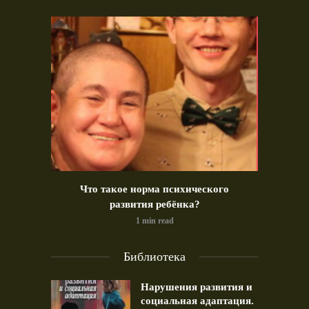
идео)
Что такое норма психического
Позд
развития ребёнка?
1 min read
Библиотека
Нарушения развития и
социальная адаптация.