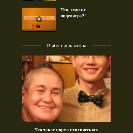
Что, если не
видеоигра?!
Выбор редактора
идео)
Что такое норма психического
Позд