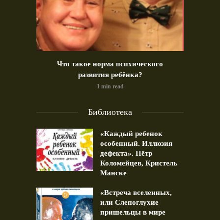
идео)
Что такое норма психического
Позд
развития ребёнка?
1 min read
Библиотека
«Каждый ребенок
особенный. Иллюзия
дефекта». Пётр
Коломейцев, Кристель
Манске
«Встреча вселенных,
или Слепоглухие
пришельцы в мире