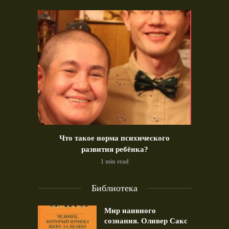
идео)
Что такое норма психического
Позд
развития ребёнка?
1 min read
Библиотека
Мир наивного
сознания. Оливер Сакс