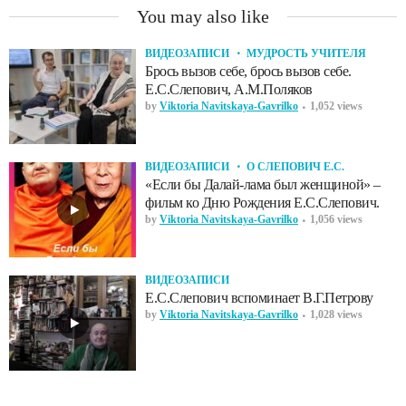
You may also like
ВИДЕОЗАПИСИ
МУДРОСТЬ УЧИТЕЛЯ
Брось вызов себе, брось вызов себе.
Е.С.Слепович, А.М.Поляков
by
Viktoria Navitskaya-Gavrilko
1,052 views
ВИДЕОЗАПИСИ
О СЛЕПОВИЧ Е.С.
«Если бы Далай-лама был женщиной» –
фильм ко Дню Рождения Е.С.Слепович.
by
Viktoria Navitskaya-Gavrilko
1,056 views
ВИДЕОЗАПИСИ
Е.С.Слепович вспоминает В.Г.Петрову
by
Viktoria Navitskaya-Gavrilko
1,028 views