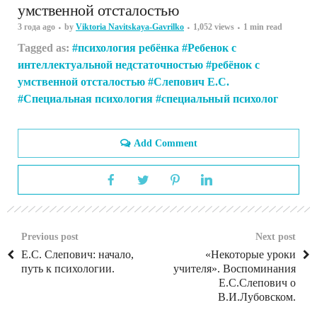
умственной отсталостью
3 года ago
by
Viktoria Navitskaya-Gavrilko
1,052 views
1 min read
Tagged as:
психология ребёнка
Ребенок с
интеллектуальной недстаточностью
ребёнок с
умственной отсталостью
Слепович Е.С.
Специальная психология
специальный психолог
Add Comment
Previous post
Next post
Е.С. Слепович: начало,
«Некоторые уроки
путь к психологии.
учителя». Воспоминания
Е.С.Слепович о
В.И.Лубовском.