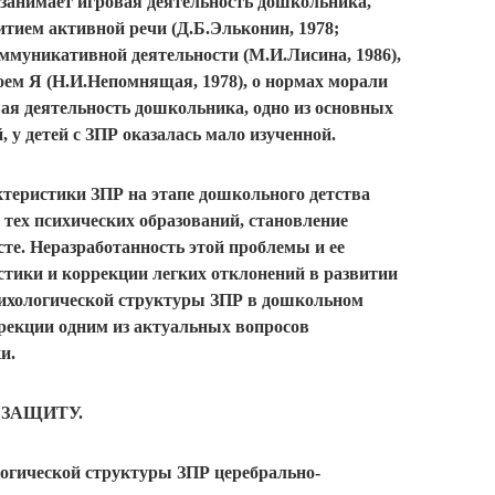
о занимает игровая деятельность дошкольника,
витием активной речи (Д.Б.Эльконин, 1978;
оммуникативной деятельности (М.И.Лисина, 1986),
ем Я (Н.И.Непомнящая, 1978), о нормах морали
вая деятельность дошкольника, одно из основных
 у детей с ЗПР оказалась мало изученной.
ктеристики ЗПР на этапе дошкольного детства
 тех психических образований, становление
те. Неразработанность этой проблемы и ее
остики и коррекции легких отклонений в развитии
сихологической структуры ЗПР в дошкольном
ррекции одним из актуальных вопросов
и.
ЗАЩИТУ.
гической структуры ЗПР церебрально-