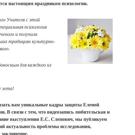
ается настоящим праздником психологии.
ого Учителя с этой
пециальная психология
ченого и получила
ших традициях культурно-
ского.
боносным для каждого из
е лета!
казать вам уникальные кадры защиты Еленой
. В связи с тем, что видеозапись любительская и
жание выступления Е.С. Слепович, мы публикуем
ий актуальность проблемы исследования,
 заключение.