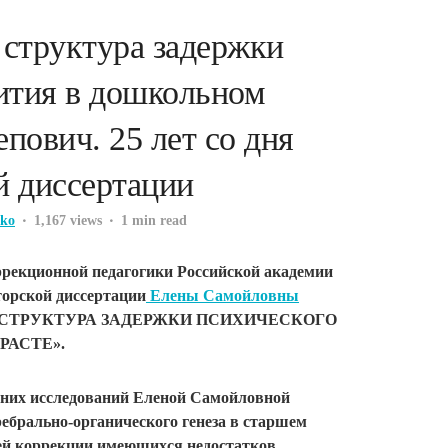
 структура задержки
ития в дошкольном
епович. 25 лет со дня
й диссертации
lko
1,167 views
1 min read
рекционной педагогики Российской академии
торской диссертации
Елены Самойловны
СТРУКТУРА ЗАДЕРЖКИ ПСИХИЧЕСКОГО
РАСТЕ».
етних исследований Еленой Самойловной
ебрально-органического генеза в старшем
ей коррекции имеющихся недостатков