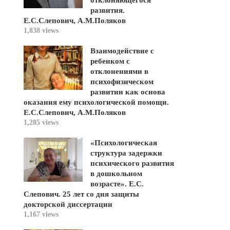
отклоняющегося
развития.
Е.С.Слепович, А.М.Поляков
1,838 views
Взаимодействие с
ребенком с
отклонениями в
психофизическом
развитии как основа
оказания ему психологической помощи.
Е.С.Слепович, А.М.Поляков
1,285 views
«Психологическая
структура задержки
психического развития
в дошкольном
возрасте». Е.С.
Слепович. 25 лет со дня защиты
докторской диссертации
1,167 views