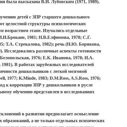
зии была высказана В.И. Лубовским (1971, 1989).
зучению детей с ЗПР старшего дошкольного
ают целостной структуры психологических
ом возрастном этапе. Изучались отдельные
И.Брокане, 1981; Н.В.Елфимова, 1978; С.Г.
85; Т.А. Стрекалова, 1982); речь (Н.Ю. Борякова,
89). Исследовались различные аспекты готовности
Белопольская, 1976; Е.К. Иванова, 1978; И.А.
, 1981). В работах зарубежных исследователей
 личности дошкольников с легкой мозговой
ll, 1977; K.Minde, 1983; D.M.Ross, A.S.Ross, 1976;
ход к коррекции ЗПР у дошкольников в русле
ьному обучению представлен в исследованиях
отклонений в развитии предполагает осмысление
х образований, а не только отдельных психических