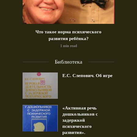
идео)
Что такое норма психического
Позд
развития ребёнка?
1 min read
Библиотека
Е.С. Слепович. Об игре
«Активная речь
дошкольников с
задержкой
психического
развития».