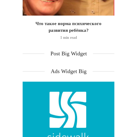
идео)
Что такое норма психического
Позд
развития ребёнка?
1 min read
Post Big Widget
Ads Widget Big