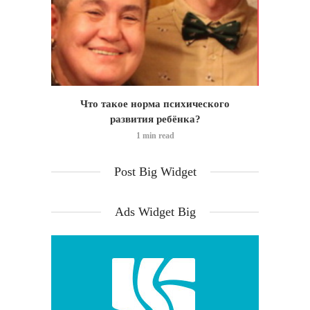
идео)
Что такое норма психического
Позд
развития ребёнка?
1 min read
Post Big Widget
Ads Widget Big