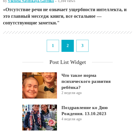
by
Viktoria Navitskaya-Gavrilko
1,104 views
«Отсутствие речи не означает ущербности интеллекта, и
это главный месседж книги, все остальное —
сопутствующие заметки."
1
2
3
Post List Widget
Что такое норма
психического развития
ребёнка?
2 недели ago
Поздравление ко Дню
Рождения. 13.10.2023
4 недели ago