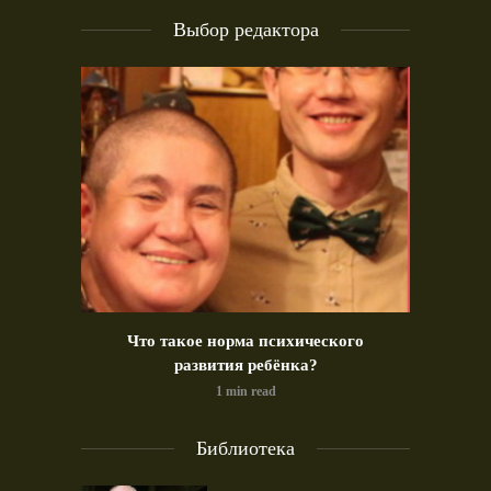
Выбор редактора
идео)
Что такое норма психического
Позд
развития ребёнка?
1 min read
Библиотека