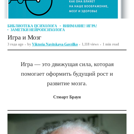
БИБЛИОТЕКА ПСИХОЛОГА
ВНИМАНИЕ! ИГРА!
ЗАМЕТКИ НЕЙРОПСИХОЛОГА
Игра и Мозг
3 года ago
by
Viktoria Navitskaya-Gavrilko
1,118 views
1 min read
Игра — это движущая сила, которая
помогает оформить будущий рост и
развитие мозга.
Стюарт Браун