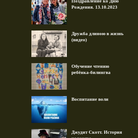
Поздравление ко Дню
Рождения. 13.10.2023
Дружба длиною в жизнь
(видео)
авление ко Дню Рождения.
Дружба длиною в жизнь (в
13.10.2023
1 min read
1 min read
Обучение чтению
ребёнка-билингва
Воспитание воли
Джудит Скотт. История