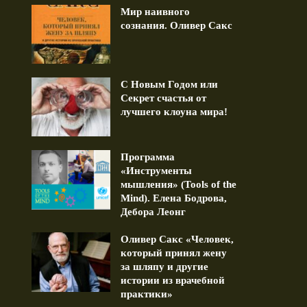
Мир наивного
сознания. Оливер Сакс
С Новым Годом или
равление ко Дню Рождения.
Дружба длиною в жизнь (
Секрет счастья от
13.10.2023
лучшего клоуна мира!
1 min read
1 min read
Программа
«Инструменты
мышления» (Tools of the
Mind). Елена Бодрова,
Дебора Леонг
Оливер Сакс «Человек,
который принял жену
за шляпу и другие
истории из врачебной
практики»