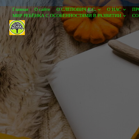
Главная
О сайте
О СЛЕПОВИЧ Е.С.
О НАС
ПР
МИР РЕБЁНКА С ОСОБЕННОСТЯМИ В РАЗВИТИИ
СО