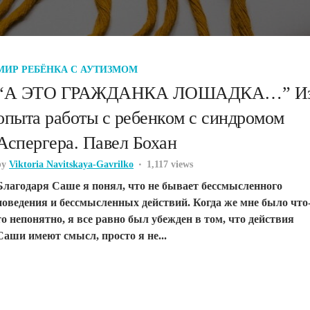
МИР РЕБЁНКА С АУТИЗМОМ
“А ЭТО ГРАЖДАНКА ЛОШАДКА…” И
опыта работы с ребенком с синдромом
Аспергера. Павел Бохан
by
Viktoria Navitskaya-Gavrilko
1,117 views
Благодаря Саше я понял, что не бывает бессмысленного
поведения и бессмысленных действий. Когда же мне было что
то непонятно, я все равно был убежден в том, что действия
Саши имеют смысл, просто я не...