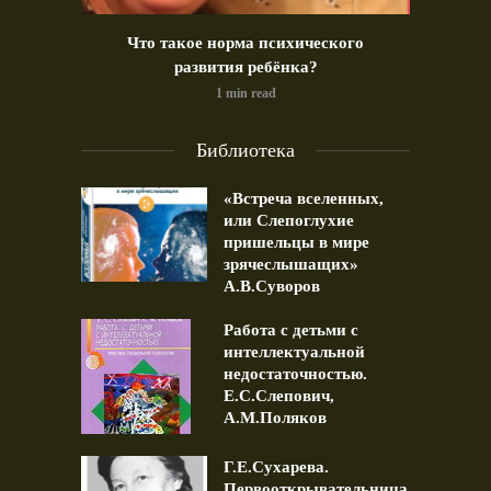
идео)
Что такое норма психического
Позд
развития ребёнка?
1 min read
Библиотека
«Встреча вселенных,
или Слепоглухие
пришельцы в мире
зрячеслышащих»
А.В.Суворов
Работа с детьми с
интеллектуальной
недостаточностью.
Е.С.Слепович,
А.М.Поляков
Г.Е.Сухарева.
Первооткрывательница