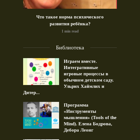
идео)
Что такое норма психического
Позд
развития ребёнка?
1 min read
Библиотека
Играем вместе.
Интегративные
игровые процессы в
обычном детском саду.
Ульрих Хаймлих и
Дитер...
Программа
«Инструменты
мышления» (Tools of the
Mind). Елена Бодрова,
Дебора Леонг