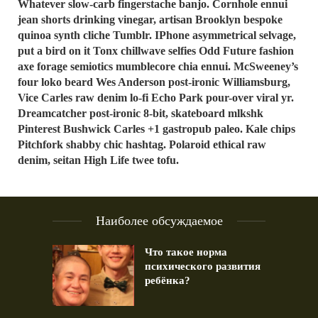
Whatever slow-carb fingerstache banjo. Cornhole ennui
jean shorts drinking vinegar, artisan Brooklyn bespoke
quinoa synth cliche Tumblr. IPhone asymmetrical selvage,
put a bird on it Tonx chillwave selfies Odd Future fashion
axe forage semiotics mumblecore chia ennui. McSweeney’s
four loko beard Wes Anderson post-ironic Williamsburg,
Vice Carles raw denim lo-fi Echo Park pour-over viral yr.
Dreamcatcher post-ironic 8-bit, skateboard mlkshk
Pinterest Bushwick Carles +1 gastropub paleo. Kale chips
Pitchfork shabby chic hashtag. Polaroid ethical raw
denim, seitan High Life twee tofu.
Наиболее обсуждаемое
Что такое норма
психического развития
ребёнка?