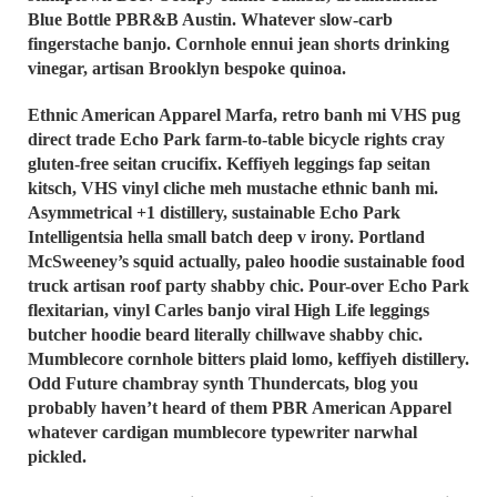
Blue Bottle PBR&B Austin. Whatever slow-carb
fingerstache banjo. Cornhole ennui jean shorts drinking
vinegar, artisan Brooklyn bespoke quinoa.
Ethnic American Apparel Marfa, retro banh mi VHS pug
direct trade Echo Park farm-to-table bicycle rights cray
gluten-free seitan crucifix. Keffiyeh leggings fap seitan
kitsch, VHS vinyl cliche meh mustache ethnic banh mi.
Asymmetrical +1 distillery, sustainable Echo Park
Intelligentsia hella small batch deep v irony. Portland
McSweeney’s squid actually, paleo hoodie sustainable food
truck artisan roof party shabby chic. Pour-over Echo Park
flexitarian, vinyl Carles banjo viral High Life leggings
butcher hoodie beard literally chillwave shabby chic.
Mumblecore cornhole bitters plaid lomo, keffiyeh distillery.
Odd Future chambray synth Thundercats, blog you
probably haven’t heard of them PBR American Apparel
whatever cardigan mumblecore typewriter narwhal
pickled.