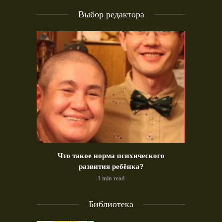
Выбор редактора
идео)
Что такое норма психического
Позд
развития ребёнка?
1 min read
Библиотека