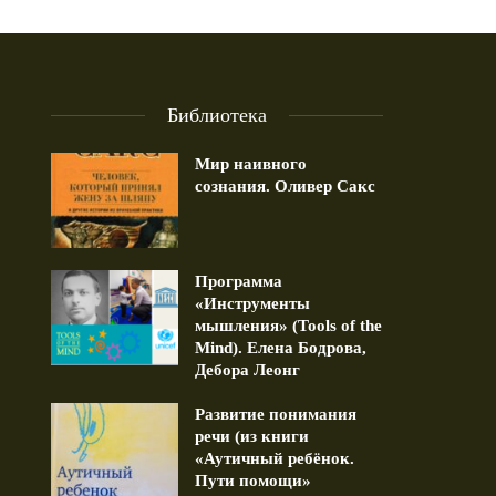
Библиотека
Мир наивного
сознания. Оливер Сакс
Программа
«Инструменты
мышления» (Tools of the
Mind). Елена Бодрова,
Дебора Леонг
Развитие понимания
равление ко Дню Рождения.
Дружба длиною в жизнь (
речи (из книги
13.10.2023
«Аутичный ребёнок.
1 min read
Пути помощи»
1 min read