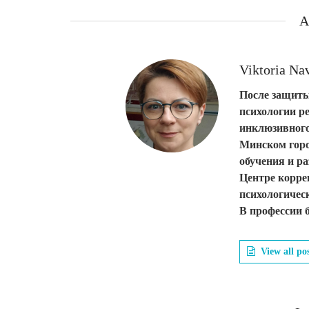
A
Viktoria Na
После защиты
психологии р
инклюзивного
Минском горо
обучения и ра
Центре корре
психологичес
В профессии б
View all po