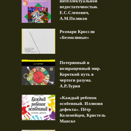
интеллектуальной
недостаточностью.
Е.С.Слепович,
А.М.Поляков
Розмари Кроссли
«Безмолвные»
Потерянный и
возвращенный мир.
Короткий путь в
чертоги разума.
А.Р.Лурия
«Каждый ребенок
особенный. Иллюзия
дефекта». Пётр
Коломейцев, Кристель
Манске