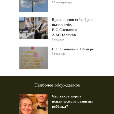
12 месяцев ago
Брось вызов себе, брось
вызов себе.
Е.С.Слепович,
А.М.Поляков
1 год ago
Е.С. Слепович. Об игре
3 года ago
Наиболее обсуждаемое
Что такое норма
психического развития
ребёнка?