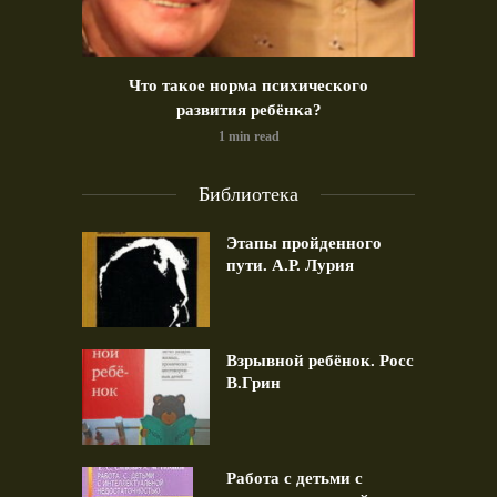
идео)
Что такое норма психического
Позд
развития ребёнка?
1 min read
Библиотека
Этапы пройденного
пути. А.Р. Лурия
Взрывной ребёнок. Росс
В.Грин
Работа с детьми с