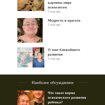
картины мира
психологом
3 года ago
Мудрость и красота
2 года ago
О зоне ближайшего
развития
3 года ago
Наиболее обсуждаемое
Что такое норма
психического развития
ребёнка?