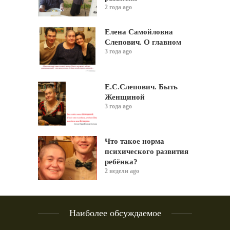
2 года ago
Елена Самойловна
Слепович. О главном
3 года ago
Е.С.Слепович. Быть
Женщиной
3 года ago
Что такое норма
психического развития
ребёнка?
2 недели ago
Наиболее обсуждаемое