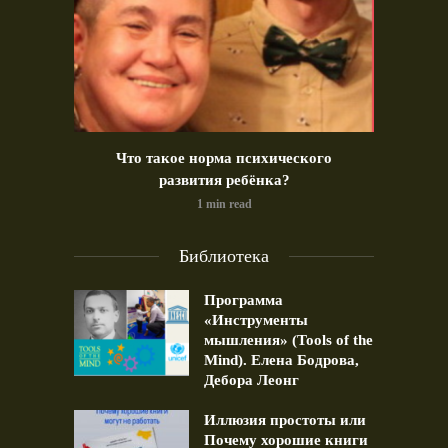
идео)
Что такое норма психического
Позд
развития ребёнка?
1 min read
Библиотека
Программа
«Инструменты
мышления» (Tools of the
Mind). Елена Бодрова,
Дебора Леонг
Иллюзия простоты или
Почему хорошие книги