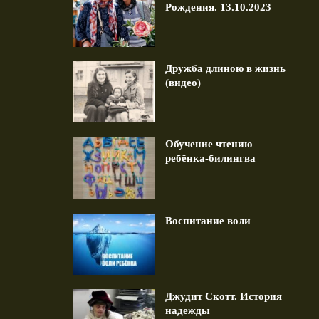
Рождения. 13.10.2023
Дружба длиною в жизнь
(видео)
авление ко Дню Рождения.
Дружба длиною в жизнь (в
13.10.2023
1 min read
1 min read
Обучение чтению
ребёнка-билингва
Воспитание воли
Джудит Скотт. История
надежды