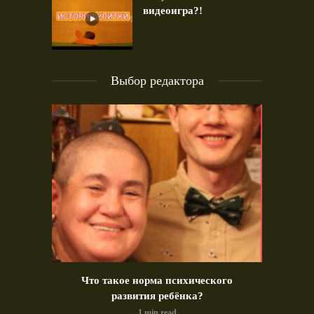
видеоигра?!
Выбор редактора
идео)
Что такое норма психического
Позд
развития ребёнка?
1 min read