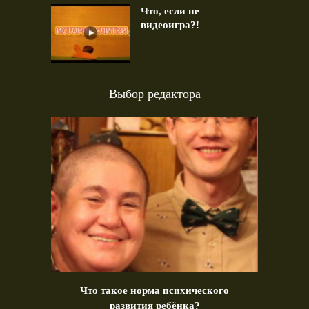
Что, если не
видеоигра?!
Выбор редактора
идео)
Что такое норма психического
Позд
развития ребёнка?