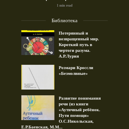
1 min read
Библиотека
Потерянный и
возвращенный мир.
Короткий путь в
чертоги разума.
А.Р.Лурия
Розмари Кроссли
«Безмолвные»
Развитие понимания
речи (из книги
«Аутичный ребёнок.
Пути помощи»
О.С.Никольская,
Е.Р.Баенская, М.М...