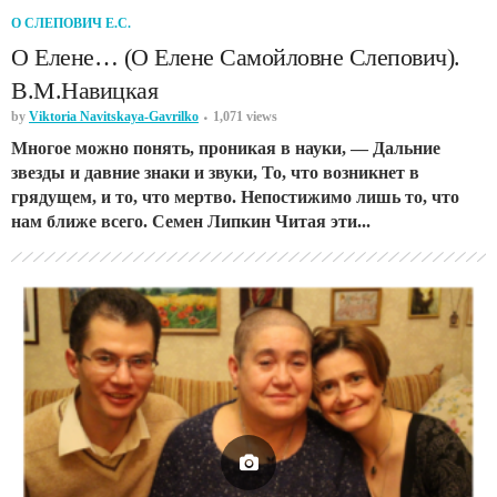
О СЛЕПОВИЧ Е.С.
О Елене… (О Елене Самойловне Слепович).
В.М.Навицкая
by
Viktoria Navitskaya-Gavrilko
1,071 views
Многое можно понять, проникая в науки, — Дальние
звезды и давние знаки и звуки, То, что возникнет в
грядущем, и то, что мертво. Непостижимо лишь то, что
нам ближе всего. Семен Липкин Читая эти...