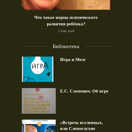
идео)
Что такое норма психического
Позд
развития ребёнка?
1 min read
Библиотека
Игра и Мозг
Е.С. Слепович. Об игре
«Встреча вселенных,
или Слепоглухие