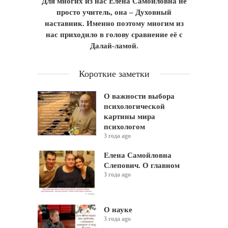
Для многих из нас Елена Самойловна не
просто учитель, она – Духовный
наставник. Именно поэтому многим из
нас приходило в голову сравнение её с
Далай-ламой.
Короткие заметки
О важности выбора
психологической
картины мира
психологом
3 года ago
Елена Самойловна
Слепович. О главном
3 года ago
О науке
3 года ago