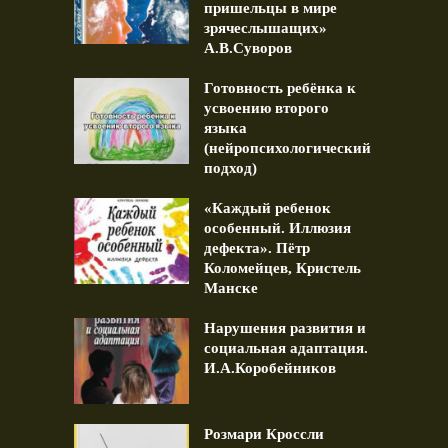
пришельцы в мире
зрячеслышащих»
А.В.Суворов
Готовность ребёнка к
усвоению второго
языка
(нейропсихологический
подход)
«Каждый ребенок
особенный. Иллюзия
дефекта». Пётр
Коломейцев, Кристель
Манске
Нарушения развития и
социальная адаптация.
И.А.Коробейников
Розмари Кроссли