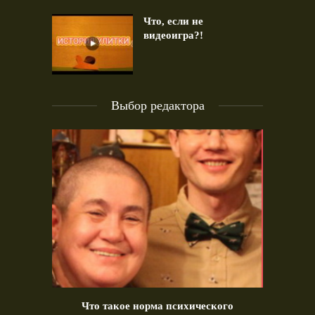
Что, если не
видеоигра?!
Выбор редактора
идео)
Что такое норма психического
Позд