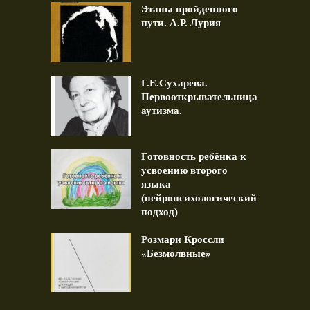
Этапы пройденного
пути. А.Р. Лурия
Г.Е.Сухарева.
Первооткрывательница
аутизма.
Готовность ребёнка к
усвоению второго
языка
(нейропсихологический
подход)
Розмари Кроссли
«Безмолвные»