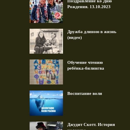
Поздравление ко Дню
Рождения. 13.10.2023
Дружба длиною в жизнь
(видео)
авление ко Дню Рождения.
Дружба длиною в жизнь (в
13.10.2023
1 min read
1 min read
Обучение чтению
ребёнка-билингва
Воспитание воли
Джудит Скотт. История