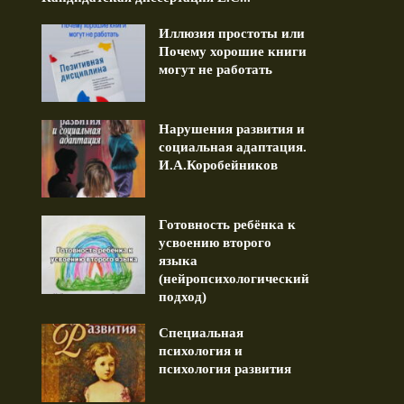
Иллюзия простоты или
Почему хорошие книги
могут не работать
равление ко Дню Рождения.
Дружба длиною в жизнь (
Нарушения развития и
13.10.2023
социальная адаптация.
1 min read
И.А.Коробейников
1 min read
Готовность ребёнка к
усвоению второго
языка
(нейропсихологический
подход)
Специальная
психология и
психология развития