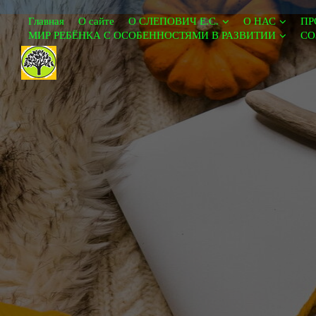
Главная
О сайте
О СЛЕПОВИЧ Е.С.
О НАС
ПР
МИР РЕБЁНКА С ОСОБЕННОСТЯМИ В РАЗВИТИИ
СО