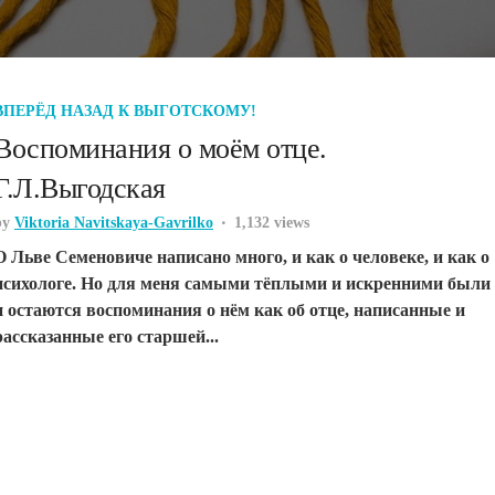
ВПЕРЁД НАЗАД К ВЫГОТСКОМУ!
Воспоминания о моём отце.
Г.Л.Выгодская
by
Viktoria Navitskaya-Gavrilko
1,132 views
О Льве Семеновиче написано много, и как о человеке, и как о
психологе. Но для меня самыми тёплыми и искренними были
и остаются воспоминания о нём как об отце, написанные и
рассказанные его старшей...