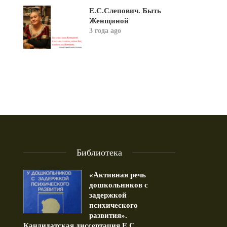
Е.С.Слепович. Быть
Женщиной
3 года ago
Библиотека
«Активная речь
дошкольников с
задержкой
психического
развития».
Кандидатская диссертация Е.С...