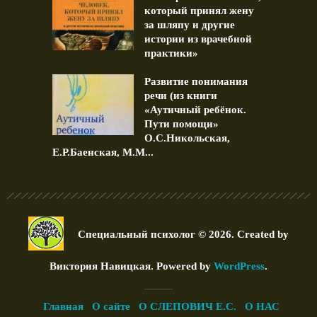
который принял жену
за шляпу и другие
истории из врачебной
практики»
Развитие понимания
речи (из книги
«Аутичный ребёнок.
Пути помощи»
О.С.Никольская,
Е.Р.Баенская, М.М...
Специальный психолог © 2026. Created by
Виктория Навицкая
. Powered by
WordPress
.
Главная
О сайте
О СЛЕПОВИЧ Е.С.
О НАС