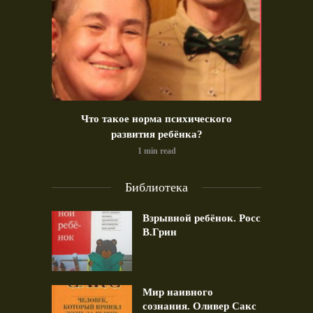
идео)
Что такое норма психического
Позд
развития ребёнка?
1 min read
Библиотека
Взрывной ребёнок. Росс
В.Грин
Мир наивного
сознания. Оливер Сакс