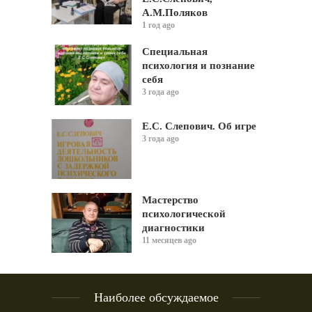
А.М.Поляков
1 год ago
Специальная
психология и познание
себя
3 года ago
Е.С. Слепович. Об игре
3 года ago
Мастерство
психологической
диагностики
11 месяцев ago
Наиболее обсуждаемое