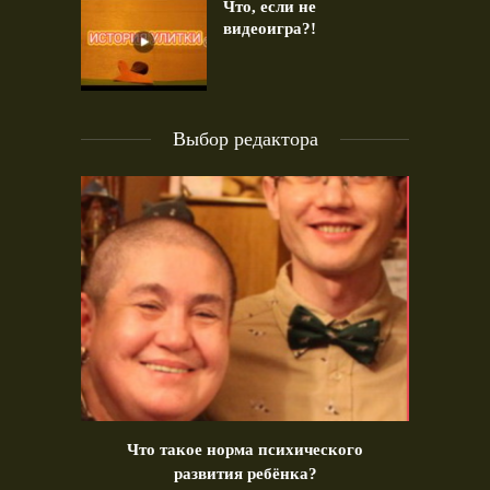
Что, если не
видеоигра?!
Выбор редактора
идео)
Что такое норма психического
Позд
развития ребёнка?